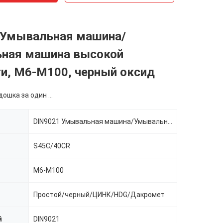
 Умывальная машина/
ная машина высокой
и, M6-M100, черный оксид
ка за один размер
DIN9021 Умывальная машина/Умывальная машина высокой прочности
S45C/40CR
M6-M100
Простой/черный/ЦИНК/HDG/Дакромет
й
DIN9021