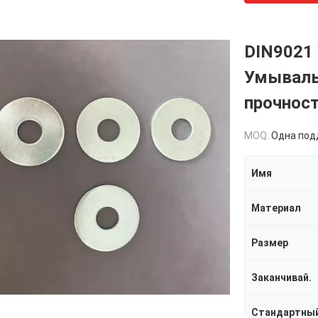
DIN9021
Умываль
прочност
MOQ:
Одна поддош
Имя
Материал
Размер
Заканчивай.
Стандартны