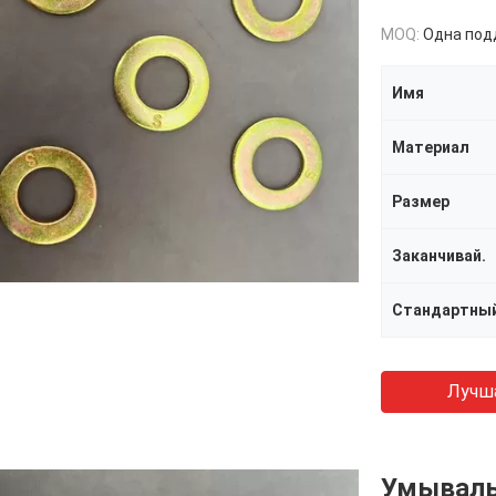
MOQ:
Одна поддош
Имя
Материал
Размер
Заканчивай.
Стандартны
Лучш
Умываль