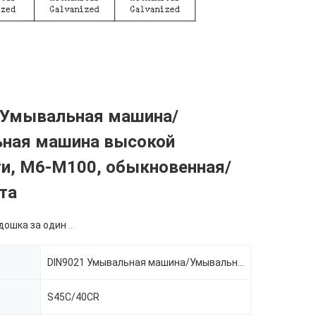
 Умывальная машина/
ная машина высокой
ти, M6-M100, обыкновенная/
та
ка за один размер
DIN9021 Умывальная машина/Умывальная машина высокой прочности
S45C/40CR