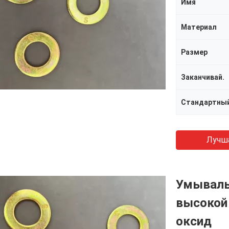
Имя
Материал
Размер
Заканчивай.
Стандартны
Лучш
Умываль
высокой 
оксид