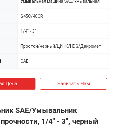
Умывальная машина SAE/Умывальная машина высокой прочности
S45C/40CR
1/4" - 3"
Простой/черный/ЦИНК/HDG/Дакромет
й
САЕ
ая Цена
Написать Нам
ник SAE/Умывальник
прочности, 1/4" - 3", черный