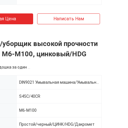
ая Цена
Написать Нам
/уборщик высокой прочности
, M6-M100, цинковый/HDG
ка за один размер
DIN9021 Умывальная машина/Умывальная машина высокой прочности
S45C/40CR
M6-M100
Простой/черный/ЦИНК/HDG/Дакромет