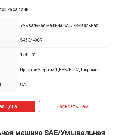
ка за один размер
Умывальная машина SAE/Умывальная машина высокой прочности
S45C/40CR
1/4" - 3"
Простой/черный/ЦИНК/HDG/Дакромет
й
САЕ
ая Цена
Написать Нам
ная машина SAE/Умывальная