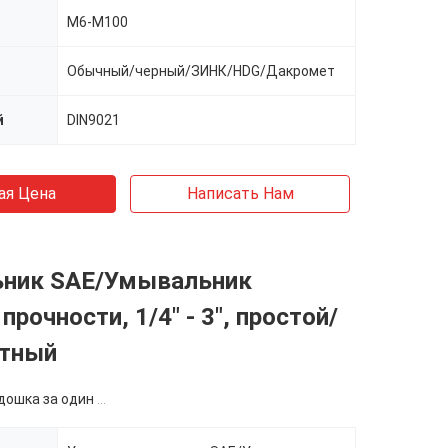
M6-M100
Обычный/черный/ЗИНК/HDG/Дакромет
й
DIN9021
ая Цена
Написать Нам
ник SAE/Умывальник
прочности, 1/4" - 3", простой/
тный
ка за один размер