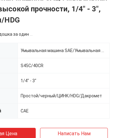
ысокой прочности, 1/4" - 3",
я/HDG
ка за один размер
Умывальная машина SAE/Умывальная машина высокой прочности
S45C/40CR
1/4" - 3"
Простой/черный/ЦИНК/HDG/Дакромет
й
САЕ
ая Цена
Написать Нам