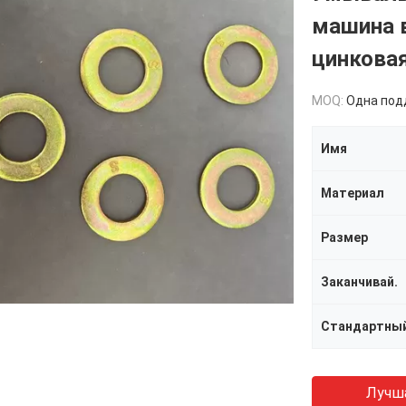
машина в
цинкова
MOQ:
Одна поддош
Имя
Материал
Размер
Заканчивай.
Стандартны
Лучш