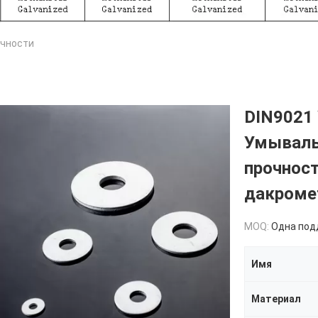
чности
DIN9021
Умываль
прочнос
дакроме
MOQ:
Одна поддош
Имя
Материал