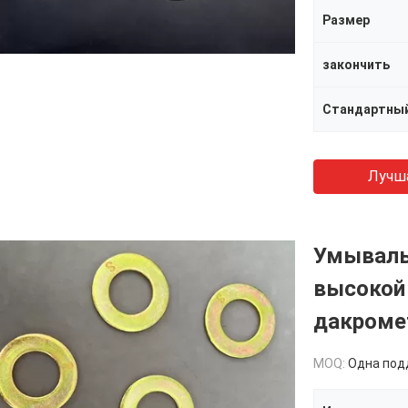
Размер
закончить
Стандартны
Лучш
Умываль
высокой 
дакроме
MOQ:
Одна поддош