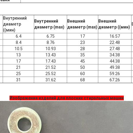
Внутренний
Внутренний
Внешний
Внешний
диаметр
диаметр (max)
диаметр (max)
диаметр ((мин)
((мин)
6.4
6.75
17
16.57
8.4
8.76
23
22.48
10.5
10.93
28
27.48
13
13.43
35
34.38
17
17.43
45
44.38
21
21.52
50
49.38
25
25.52
60
59.26
31
31.62
68
67.26
Изображения изделий для плоских стиральных машин