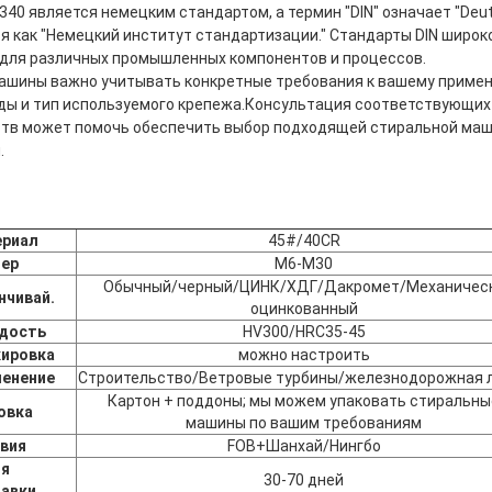
340 является немецким стандартом, а термин "DIN" означает "Deuts
я как "Немецкий институт стандартизации." Стандарты DIN широк
 для различных промышленных компонентов и процессов.
ашины важно учитывать конкретные требования к вашему примене
ы и тип используемого крепежа.Консультация соответствующих
ств может помочь обеспечить выбор подходящей стиральной маш
.
риал
45#/40CR
ер
M6-M30
Обычный/черный/ЦИНК/ХДГ/Дакромет/Механичес
нчивай.
оцинкованный
дость
HV300/HRC35-45
ировка
можно настроить
енение
Строительство/Ветровые турбины/железнодорожная 
Картон + поддоны; мы можем упаковать стиральны
овка
машины по вашим требованиям
вия
FOB+Шанхай/Нингбо
я
30-70 дней
авки