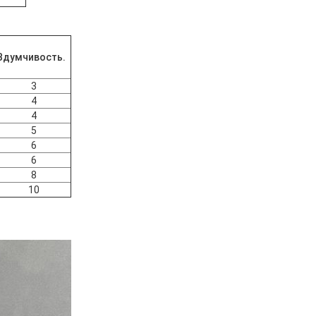
Вдумчивость.
3
4
4
5
6
6
8
10