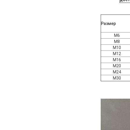
Размер
M6
М8
M10
M12
М16
M20
M24
M30