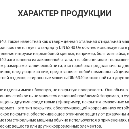
ХАРАКТЕР ПРОДУКЦИИ
340, также известная как отвержденная стальная стиральная ма
рая соответствует стандарту DIN 6340.Он обычно используется 
ления нагрузки на резьбовой крепеж, например, болт или гайка,
340 изготовлена из закаленной стали, что обеспечивает повышен
ем размера металлической нити, с которой она предназначена дл
 число, следующее за ним, представляет собой номинальный диам
тной отделки, стиральные машины DIN 6340 можно найти в двух о
ые отделки имеют базовую, не покрытую поверхность. Они обычно
онная стойкость не является основной проблемой,Например, в су
щены другими средствами (e(например, покрытия, смазочные м
кромет - это тип покрытия, обеспечивающий коррозионную устой
ское покрытие, обеспечивающее отличную защиту от ржавчины и
метом стиральные машины обычно используются в применениях, 
ческих веществ или других коррозионных элементов.