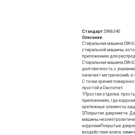
Стандарт:
DIN6340
Описание:
Стиральная машина DIN 6
стиральной машины, кото
приложениях для распреде
Стиральная машина DIN 6
долговечность.с указани
означает метрический, а
С точки зрения поверхнос
простой и Dacromet.
1Простая отделка: прост
приложениях, где коррози
крепежные элементы защи
2Покрытие дакромета: Да
машины.неэлектролитиче
коррозииПокрытые дакро
воздействие влаги, хими