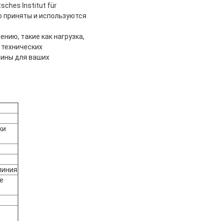
ches Institut für
о приняты и используются
нию, такие как нагрузка,
 технических
ины для ваших
ки
линия
е