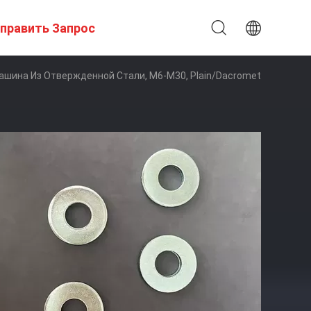
править Запрос
шина Из Отвержденной Стали, M6-M30, Plain/Dacromet