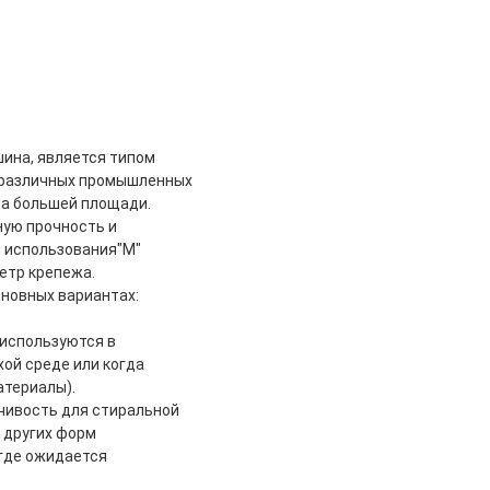
шина, является типом
в различных промышленных
 на большей площади.
ную прочность и
я использования"M"
етр крепежа.
сновных вариантах:
 используются в
хой среде или когда
атериалы).
чивость для стиральной
 других форм
где ожидается