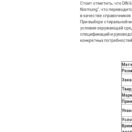
Стоит отметить, что DIN 6
Normung", что переводитс
в качестве справочников
При выборе стиральной м
условия окружающей сред
спецификаций и руковод
конкретных потребностей
Мате
Разм
Зака
Твер
Марк
Прим
Упак
Усло
Врем
дост