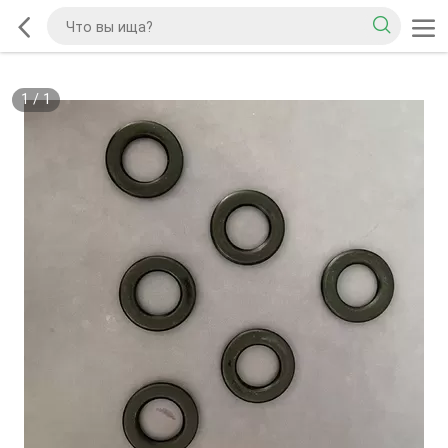
1
/
1