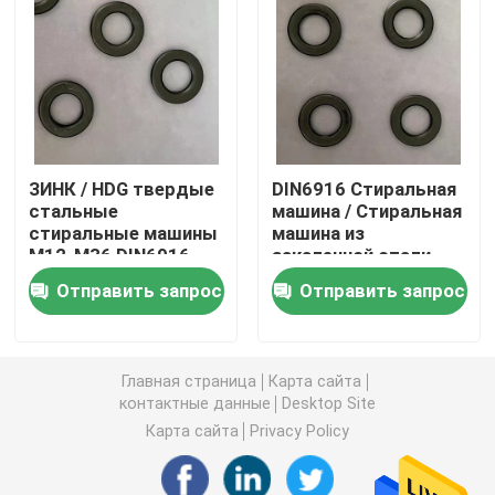
Простые стиральные машины
Стержни для мытья
ЗИНК / HDG твердые
DIN6916 Стиральная
Гальванизированная стиральная машина
стальные
машина / Стиральная
стиральные машины
машина из
M12-M36 DIN6916
закаленной стали
Машины высокой прочности
для строительства
M12-M36 Черный
Отправить запрос
Отправить запрос
оксид
Стеклянные стиральные машины
Главная страница
Карта сайта
контактные данные
Desktop Site
Нестандартные стиральные машины
Карта сайта
Privacy Policy