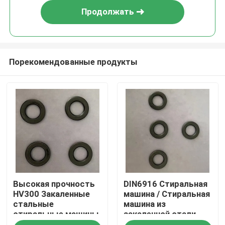
Продолжать
Порекомендованные продукты
Главная страница
Высокая прочность
DIN6916 Стиральная
Продукция
HV300 Закаленные
машина / Стиральная
стальные
машина из
стиральные машины
закаленной стали
О Компании
для машин
M12-M36 Простая /