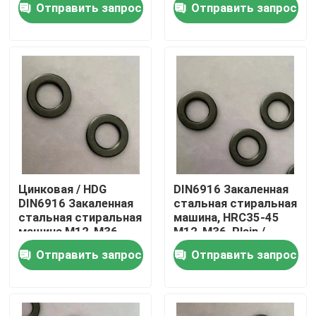
Отправить запрос
Отправить запрос
Дакромет
Наша фабрика
контроль качества
Отправить запрос
Плоская стальная стиральная машина
Цинковая / HDG
DIN6916 Закаленная
DIN6916 Закаленная
стальная стиральная
стальная стиральная
машина, HRC35-45
Стертые стальные стиральные машины
машина M12-M36
M12-M36, Plain /
для тяжелых машин
Dacromet
Отправить запрос
Отправить запрос
Структурные стальные стиральные машины
Тяжелая стиральная машина