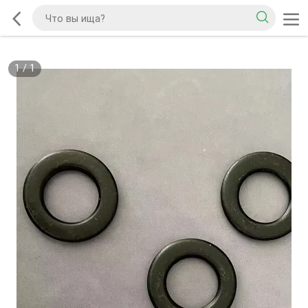
1
/
1