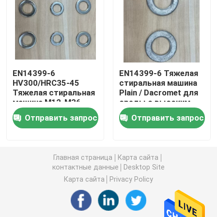
Простые стиральные машины
Стержни для мытья
EN14399-6
EN14399-6 Тяжелая
HV300/HRC35-45
стиральная машина
Гальванизированная стиральная машина
Тяжелая стиральная
Plain / Dacromet для
машина M12-M36
среды с высоким
Цинковая / HDG
уровнем напряжения
Машины высокой прочности
Отправить запрос
Отправить запрос
Стеклянные стиральные машины
Главная страница
Карта сайта
контактные данные
Desktop Site
Нестандартные стиральные машины
Карта сайта
Privacy Policy