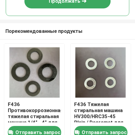
Продолжать
Порекомендованные продукты
Главная страница
F436
F436 Тяжелая
Противокоррозионная
стиральная машина
Продукция
тяжелая стиральная
HV300/HRC35-45
машина 1/4" - 4" для
Plain / Dacromet для
автомобильного
инфраструктурных
Отправить запрос
Отправить запрос
О Компании
производства
проектов