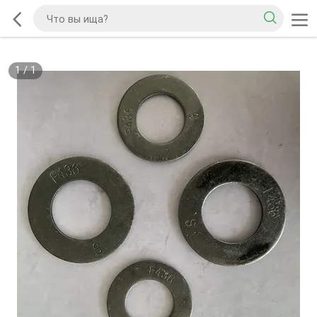
1
/
1