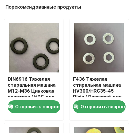
Порекомендованные продукты
DIN6916 Тяжелая
F436 Тяжелая
стиральная машина
стиральная машина
M12-M36 Цинковая
HV300/HRC35-45
Главная страница
пластина / HDG для
Plain / Dacromet для
изготовления стали
инфраструктурных
Отправить запрос
Отправить запрос
проектов
Продукция
О Компании