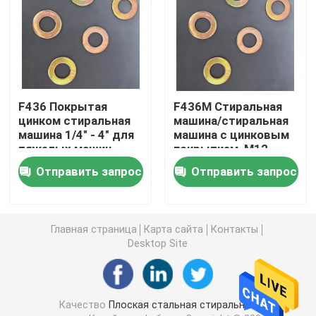
Гальванизированная стиральная машина
Машины высокой прочности
F436 Покрытая
F436M Стиральная
цинком стиральная
машина/стиральная
Стеклянные стиральные машины
машина 1/4" - 4" для
машина с цинковым
тяжелых машин
покрытием, M12-
M100
Нестандартные стиральные машины
Отправить запрос
Отправить запрос
Главная страница
Карта сайта
Контакты
Desktop Site
Качество
Плоская стальная стиральная