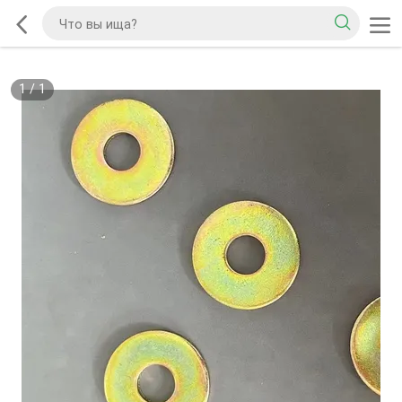
1
/
1