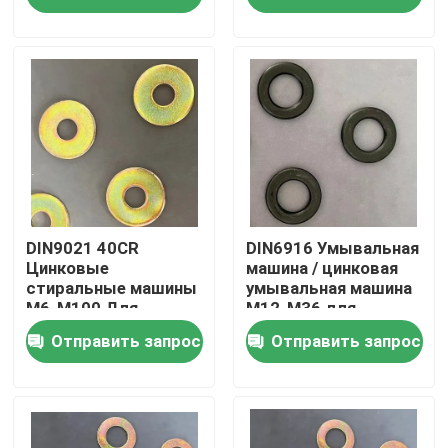
Продукция
Плоская стальная стиральная машина
Стертые стальные стиральные машины
Структурные стальные стиральные машины
DIN9021 40CR
DIN6916 Умывальная
Цинковые
машина / цинковая
стиральные машины
умывальная машина
M6-M100 Для
M12-M36 для
Тяжелая стиральная машина
инфраструктурных
общего
Отправить запрос
Отправить запрос
проектов
производства
Простые стиральные машины
Стержни для мытья