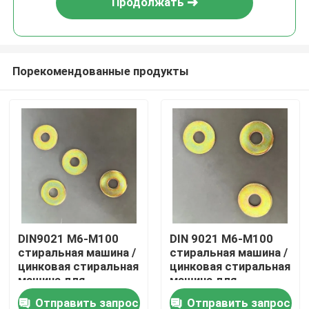
Продолжать
Порекомендованные продукты
Дома
DIN9021 M6-M100
DIN 9021 M6-M100
стиральная машина /
стиральная машина /
О Компании
цинковая стиральная
цинковая стиральная
машина для
машина для
тяжелых машин
инфраструктурных
Отправить запрос
Отправить запрос
Контакты
проектов