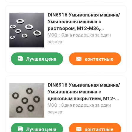
данные
DIN6916 Умывальная машина/
Умывальная машина с
раствором, M12-M36,
Plain/Dacromet/Black
MOQ：Одна поддошка за один
Oxide/Zinc Plated/HDG
размер
Лучшая цена
контактные
данные
DIN6916 Умывальная машина/
Умывальная машина с
цинковым покрытием, M12-
M36
MOQ：Одна поддошка за один
размер
Лучшая цена
контактные