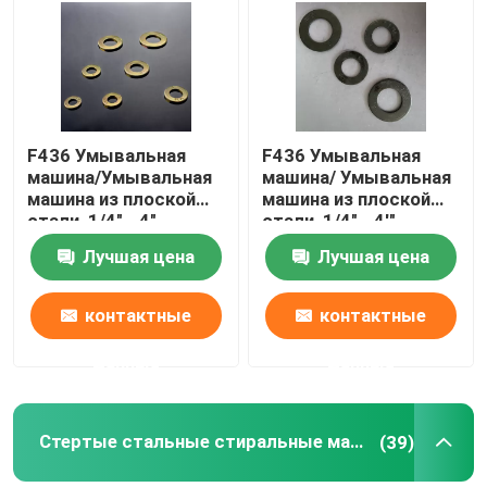
Наша фабрика
контроль качества
F436 Умывальная
F436 Умывальная
машина/Умывальная
машина/ Умывальная
машина из плоской
машина из плоской
Отправить запрос
стали, 1/4" - 4",
стали, 1/4" - 4'",
цинковая/
черный оксид
Лучшая цена
Лучшая цена
дакрометная
Плоская стальная стиральная машина
контактные
контактные
Стертые стальные стиральные машины
данные
данные
Структурные стальные стиральные машины
Стертые стальные стиральные машины
(39)
Тяжелая стиральная машина