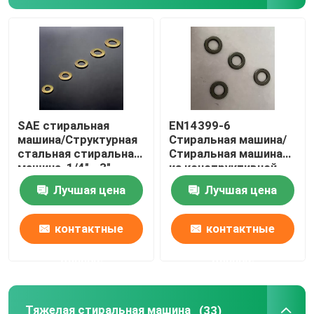
SAE стиральная
EN14399-6
машина/Структурная
Стиральная машина/
стальная стиральная
Стиральная машина
машина, 1/4" - 3",
из конструктивной
простой/
стали, M12-M36,
Лучшая цена
Лучшая цена
дакрометный
Черный оксид
контактные
контактные
данные
данные
Тяжелая стиральная машина
(33)