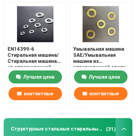
Простые стиральные машины
Стержни для мытья
EN14399-6
Умывальная машина
Гальванизированная стиральная машина
Стиральная машина/
SAE/Умывальная
Стиральная машина
машина из
из отвержденной
отвержденной стали,
стали, M12-M36,
1/4" - 3",
Машины высокой прочности
Лучшая цена
Лучшая цена
Черный оксид
обыкновенная/
дакрометная
Стеклянные стиральные машины
контактные
контактные
данные
данные
Нестандартные стиральные машины
Структурные стальные стиральные машины
(31)