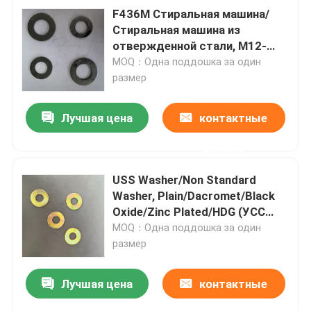
F436M Стиральная машина/
Стиральная машина из
отвержденной стали, M12-
M100, черный оксид
MOQ：Одна поддошка за один
размер
Лучшая цена
контактные
данные
USS Washer/Non Standard
Washer, Plain/Dacromet/Black
Oxide/Zinc Plated/HDG (УСС
Упаковочная машина/
MOQ：Одна поддошка за один
Нестандартная упаковочная
размер
машина, обыкновенная/
Дакромет/Черный оксид/
Лучшая цена
контактные
Зинковая/HDG)