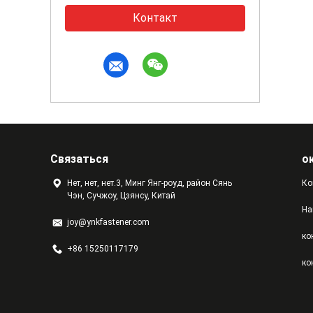
Контакт
Связаться
о
Нет, нет, нет.3, Минг Янг-роуд, район Сянь
Ко
Чэн, Сучжоу, Цзянсу, Китай
На
joy@ynkfastener.com
ко
+86 15250117179
ко