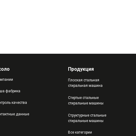
коло
Продукция
мпании
Плоская стальная
стиральная машина
ша фабрика
Стертые стальные
нтроль качества
стиральные машины
нтактные данные
Структурные стальные
стиральные машины
Все категории