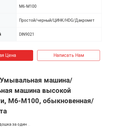
M6-M100
Простой/черный/ЦИНК/HDG/Дакромет
й
DIN9021
ая Цена
Написать Нам
 Умывальная машина/
ная машина высокой
ти, M6-M100, обыкновенная/
та
ка за один размер