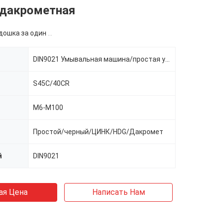
/дакрометная
ка за один размер
DIN9021 Умывальная машина/простая умывающая машина
S45C/40CR
M6-M100
Простой/черный/ЦИНК/HDG/Дакромет
й
DIN9021
ая Цена
Написать Нам