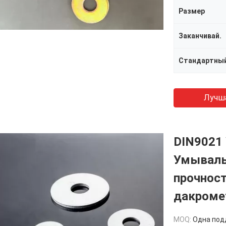
Размер
Заканчивай.
Стандартны
Лучш
DIN9021
Умываль
прочнос
дакроме
MOQ:
Одна поддош