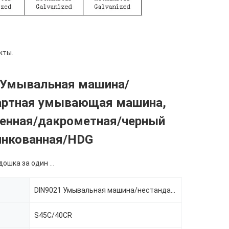
кты.
 Умывальная машина/
артная умывающая машина,
енная/дакрометная/черный
инкованная/HDG
ка за один размер
DIN9021 Умывальная машина/нестандартная умывающая машина
S45C/40CR