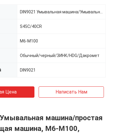
DIN9021 Умывальная машина/Умывальная машина высокой прочности
S45C/40CR
M6-M100
Обычный/черный/ЗИНК/HDG/Дакромет
й
DIN9021
ая Цена
Написать Нам
 Умывальная машина/простая
ая машина, M6-M100,