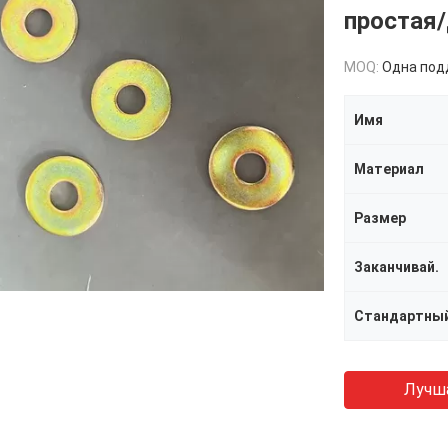
простая
MOQ:
Одна поддош
Имя
Материал
Размер
Заканчивай.
Стандартны
Лучш