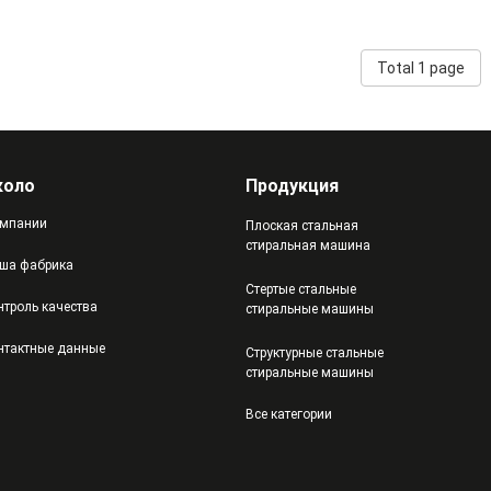
Total 1 page
коло
Продукция
мпании
Плоская стальная
стиральная машина
ша фабрика
Стертые стальные
нтроль качества
стиральные машины
нтактные данные
Структурные стальные
стиральные машины
Все категории