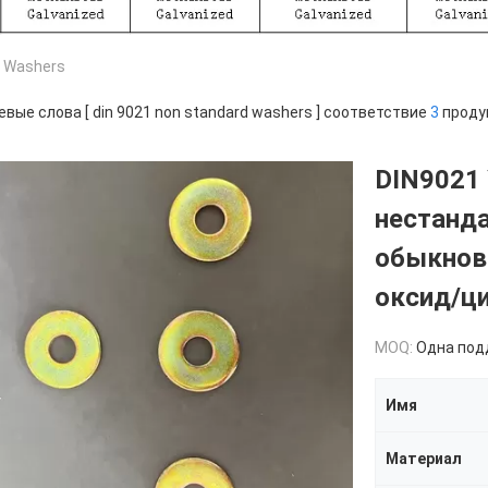
d Washers
вые слова [ din 9021 non standard washers ] соответствие
3
проду
DIN9021
нестанд
обыкнов
оксид/ц
MOQ:
Одна поддош
Имя
Материал