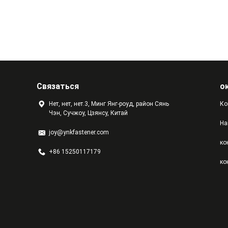
Связаться
о
Нет, нет, нет.3, Минг Янг-роуд, район Сянь
Ко
Чэн, Сучжоу, Цзянсу, Китай
На
joy@ynkfastener.com
ко
+86 15250117179
ко