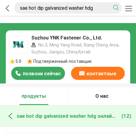
Suzhou YNK Fastener Co., Ltd.
No.3, Ming Yang Road, Xiang Cheng Area,
Suzhou, Jiangsu, China,Китай
5.0
Подтверженный поставщик
позвони сейчас
контактные
данные
продукты
О нас
sae hot dip galvanized washer hdg онлайн производство
(12)