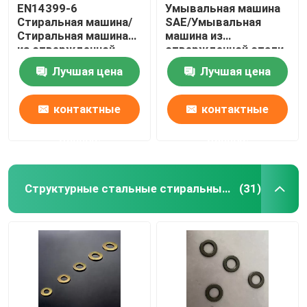
EN14399-6
Умывальная машина
Стиральная машина/
SAE/Умывальная
Стиральная машина
машина из
из отвержденной
отвержденной стали,
стали, M12-M36,
1/4" - 3",
Лучшая цена
Лучшая цена
Черный оксид
обыкновенная/
дакрометная
контактные
контактные
данные
данные
Структурные стальные стиральные машины
(31)