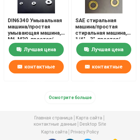
DIN6340 Умывальная
SAE стиральная
машина/простая
машина/простая
умывающая машина,
стиральная машина,
M6-M30, простая/
1/4" - 3", простая/
дакрометная
дакрометная
Лучшая цена
Лучшая цена
контактные
контактные
данные
данные
Осмотрите больше
Главная страница
Карта сайта
контактные данные
Desktop Site
Карта сайта
Privacy Policy