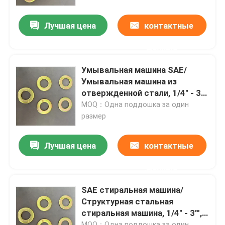
Лучшая цена
контактные
Наша фабрика
данные
контроль качества
Умывальная машина SAE/
Умывальная машина из
Отправить запрос
отвержденной стали, 1/4" - 3",
цинковая/HDG
MOQ：Одна поддошка за один
размер
Плоская стальная стиральная машина
Лучшая цена
контактные
Стертые стальные стиральные машины
данные
Структурные стальные стиральные машины
SAE стиральная машина/
Структурная стальная
стиральная машина, 1/4" - 3'",
Тяжелая стиральная машина
цинковая/HDG
MOQ：Одна поддошка за один