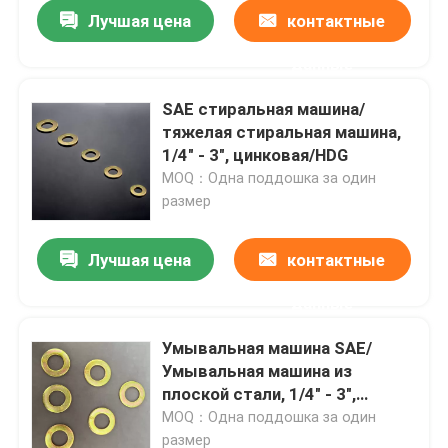
Лучшая цена
контактные
данные
SAE стиральная машина/
тяжелая стиральная машина,
1/4" - 3", цинковая/HDG
MOQ：Одна поддошка за один
размер
Лучшая цена
контактные
данные
Главная страница
Умывальная машина SAE/
Умывальная машина из
Продукция
плоской стали, 1/4" - 3",
цинковая/HDG
MOQ：Одна поддошка за один
О Компании
размер