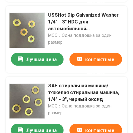
данные
USSHot Dip Galvanized Washer
1/4" - 3" HDG для
автомобильной
промышленности
MOQ：Одна поддошка за один
размер
Лучшая цена
контактные
данные
SAE стиральная машина/
тяжелая стиральная машина,
1/4" - 3", черный оксид
MOQ：Одна поддошка за один
размер
Лучшая цена
контактные