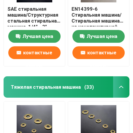
SAE стиральная
EN14399-6
машина/Структурная
Стиральная машина/
стальная стиральная
Стиральная машина
машина, 1/4" - 3",
из конструктивной
простой/
стали, M12-M36,
Лучшая цена
Лучшая цена
дакрометный
Черный оксид
контактные
контактные
данные
данные
Тяжелая стиральная машина
(33)