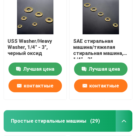
Простые стиральные машины
Стержни для мытья
USS Washer/Heavy
SAE стиральная
Washer, 1/4" - 3",
машина/тяжелая
черный оксид
стиральная машина,
Гальванизированная стиральная машина
1/4" - 3",
цинковая/HDG
Лучшая цена
Лучшая цена
Машины высокой прочности
контактные
контактные
Стеклянные стиральные машины
данные
данные
Нестандартные стиральные машины
Простые стиральные машины
(29)