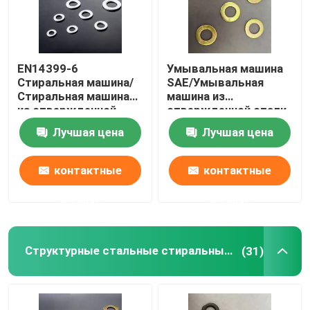
EN14399-6
Умывальная машина
Стиральная машина/
SAE/Умывальная
Стиральная машина
машина из
из отвержденной
отвержденной стали,
стали, M12-M36,
1/4" - 3",
Лучшая цена
Лучшая цена
Черный оксид
обыкновенная/
дакрометная
контактные
контактные
данные
данные
Главная страница
Структурные стальные стиральные машины
(31)
Продукция
О Компании