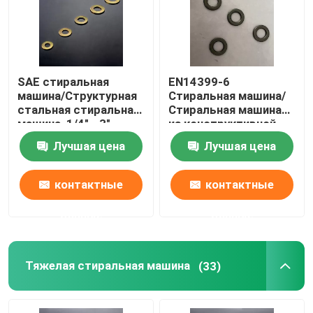
Наша фабрика
SAE стиральная
EN14399-6
контроль качества
машина/Структурная
Стиральная машина/
стальная стиральная
Стиральная машина
машина, 1/4" - 3",
из конструктивной
Отправить запрос
простой/
стали, M12-M36,
Лучшая цена
Лучшая цена
дакрометный
Черный оксид
Плоская стальная стиральная машина
контактные
контактные
данные
данные
Стертые стальные стиральные машины
Структурные стальные стиральные машины
Тяжелая стиральная машина
(33)
Тяжелая стиральная машина