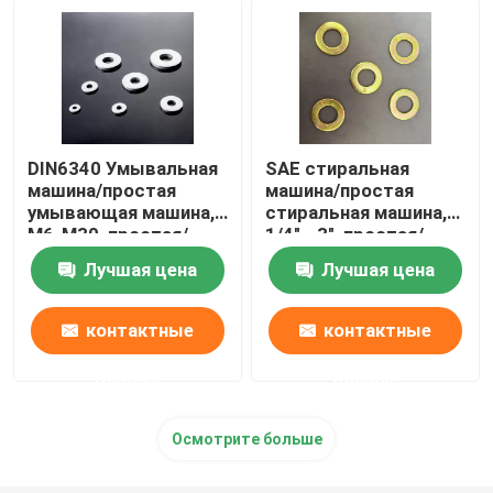
DIN6340 Умывальная
SAE стиральная
машина/простая
машина/простая
умывающая машина,
стиральная машина,
M6-M30, простая/
1/4" - 3", простая/
дакрометная
дакрометная
Лучшая цена
Лучшая цена
контактные
контактные
данные
данные
Осмотрите больше